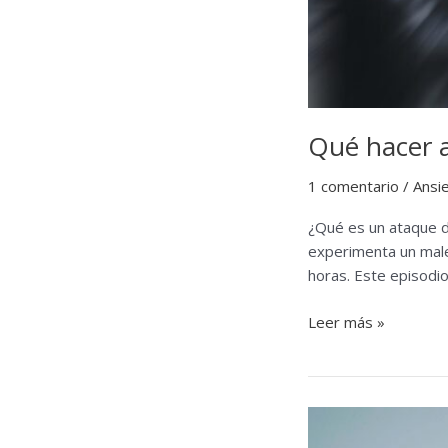
Qué hacer 
1 comentario
/
Ansi
¿Qué es un ataque de
experimenta un mal
horas. Este episodi
Qué
Leer más »
hacer
ante
un
ataque
de