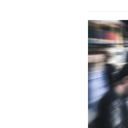
de
autocuidado