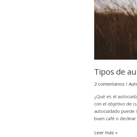
Tipos de a
2 comentarios
/
Aut
¿Qué es el autocuida
con el objetivo de c
autocuidado puede se
buen café o declinar
Tipos
Leer más »